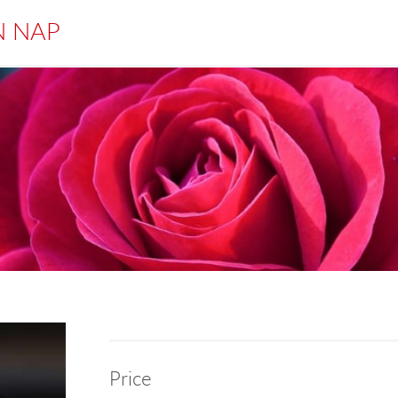
N NAP
Price