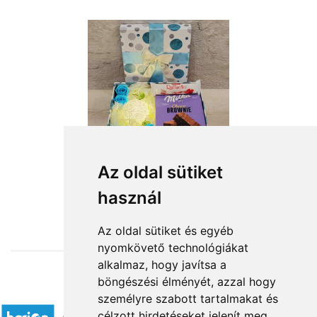
Az oldal sütiket
használ
from HUF14,640
Az oldal sütiket és egyéb
nyomkövető technológiákat
alkalmaz, hogy javítsa a
böngészési élményét, azzal hogy
Accepted payment methods
személyre szabott tartalmakat és
célzott hirdetéseket jelenít meg,