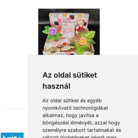
Az oldal sütiket
használ
from HUF17,360
Az oldal sütiket és egyéb
nyomkövető technológiákat
alkalmaz, hogy javítsa a
böngészési élményét, azzal hogy
Accepted payment methods
személyre szabott tartalmakat és
célzott hirdetéseket jelenít meg,