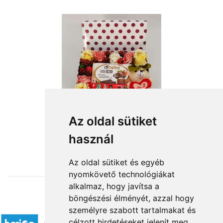
Az oldal sütiket
használ
from HUF15,584
Az oldal sütiket és egyéb
nyomkövető technológiákat
alkalmaz, hogy javítsa a
böngészési élményét, azzal hogy
Accepted payment methods
személyre szabott tartalmakat és
célzott hirdetéseket jelenít meg,