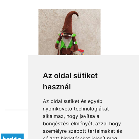
Az oldal sütiket
használ
from HUF19,400
Az oldal sütiket és egyéb
nyomkövető technológiákat
alkalmaz, hogy javítsa a
böngészési élményét, azzal hogy
Accepted payment methods
személyre szabott tartalmakat és
célzott hirdetéseket jelenít meg,