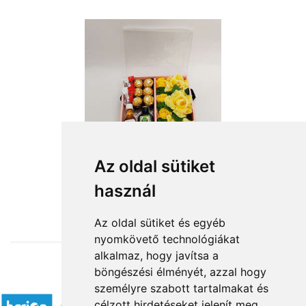
Az oldal sütiket
használ
from HUF14,400
Az oldal sütiket és egyéb
nyomkövető technológiákat
alkalmaz, hogy javítsa a
böngészési élményét, azzal hogy
Accepted payment methods
személyre szabott tartalmakat és
célzott hirdetéseket jelenít meg,