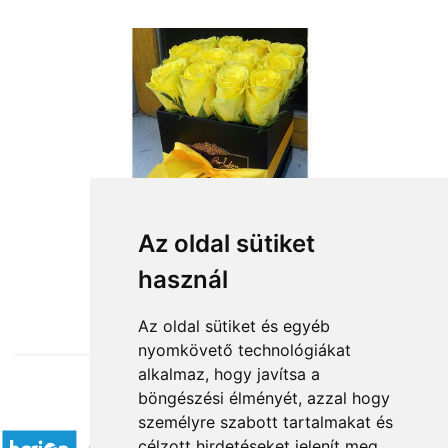
Az oldal sütiket
használ
from HUF31,200
Az oldal sütiket és egyéb
nyomkövető technológiákat
alkalmaz, hogy javítsa a
böngészési élményét, azzal hogy
Accepted payment methods
személyre szabott tartalmakat és
célzott hirdetéseket jelenít meg,