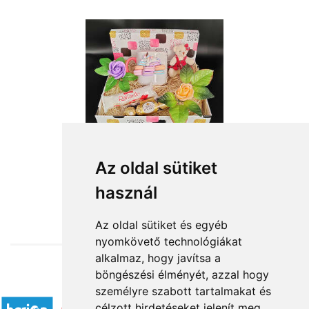
Az oldal sütiket
használ
from HUF17,360
Az oldal sütiket és egyéb
nyomkövető technológiákat
alkalmaz, hogy javítsa a
böngészési élményét, azzal hogy
Accepted payment methods
személyre szabott tartalmakat és
célzott hirdetéseket jelenít meg,