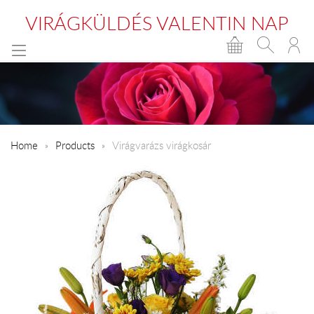
VIRÁGKÜLDÉS VALENTIN NAP
Home
Products
Virágvarázs virágkosár