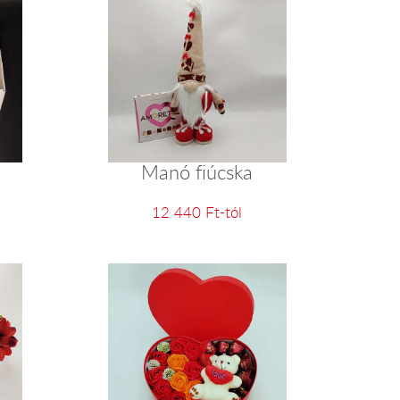
Manó fiúcska
12 440 Ft-tól