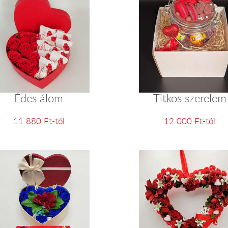
Édes álom
Titkos szerelem
11 880 Ft-tól
12 000 Ft-tól