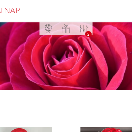
N NAP
2