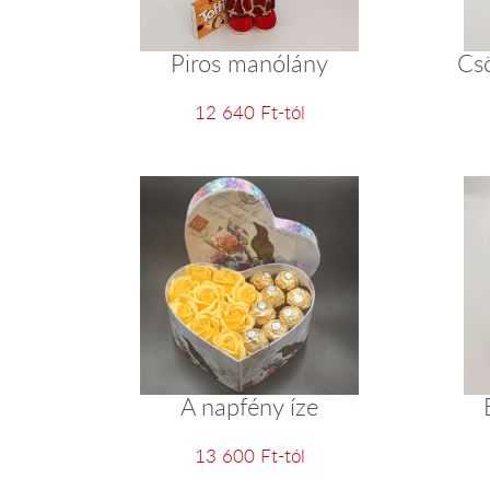
Piros manólány
Cs
12 640 Ft-tól
A napfény íze
13 600 Ft-tól