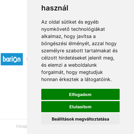
használ
1
2
→
Az oldal sütiket és egyéb
nyomkövető technológiákat
alkalmaz, hogy javítsa a
böngészési élményét, azzal hogy
Elfogadott fizetési módok
személyre szabott tartalmakat és
célzott hirdetéseket jelenít meg,
és elemzi a weboldalunk
forgalmát, hogy megtudjuk
honnan érkeztek a látogatóink.
Á.SZ.F.
Elfogadom
Impresszum
Elutasítom
Adatkezelési tájékoztató
Beállítások megváltoztatása
Minden jog fenntartva © 2026 |
+36 20 488-8362
|
www.valentinnapi.hu