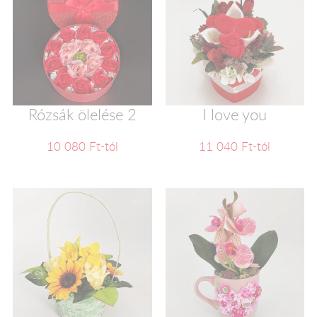
Rózsák ölelése 2
I love you
10 080 Ft-tól
11 040 Ft-tól