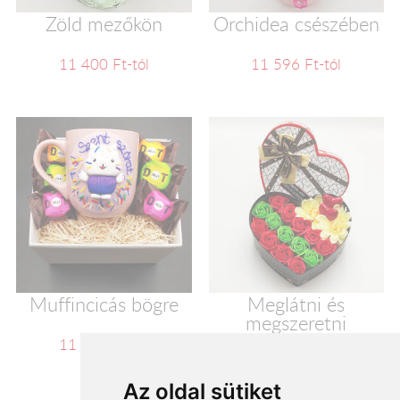
Zöld mezőkön
Orchidea csészében
11 400 Ft-tól
11 596 Ft-tól
Muffincicás bögre
Meglátni és
megszeretni
11 600 Ft-tól
11 720 Ft-tól
Az oldal sütiket