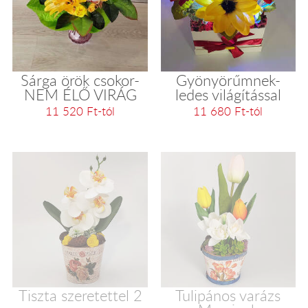
Sárga örök csokor-
Gyönyörűmnek-
NEM ÉLŐ VIRÁG
ledes világítással
11 520 Ft-tól
11 680 Ft-tól
Tiszta szeretettel 2
Tulipános varázs