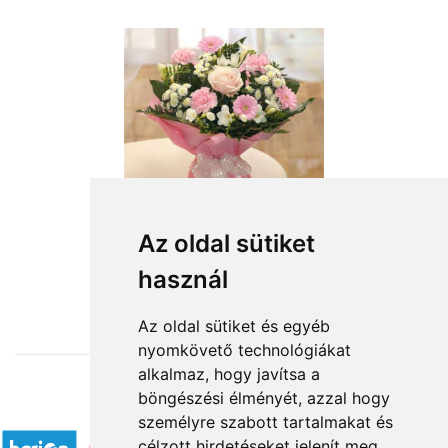
Az oldal sütiket
használ
from HUF24,800
Az oldal sütiket és egyéb
nyomkövető technológiákat
alkalmaz, hogy javítsa a
böngészési élményét, azzal hogy
Accepted payment methods
személyre szabott tartalmakat és
célzott hirdetéseket jelenít meg,