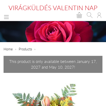
VIRÁGKÜLDÉS VALENTIN NAP
Home
Products
This product is only available between January 17,
2027 and May 10, 2027!