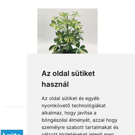
Az oldal sütiket
használ
from HUF11,280
Az oldal sütiket és egyéb
nyomkövető technológiákat
alkalmaz, hogy javítsa a
böngészési élményét, azzal hogy
Accepted payment methods
személyre szabott tartalmakat és
célzott hirdetéseket jelenít meg,