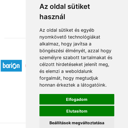
BMW fanoknak
Az oldal sütiket
használ
11 800 Ft-tól
Az oldal sütiket és egyéb
nyomkövető technológiákat
alkalmaz, hogy javítsa a
böngészési élményét, azzal hogy
Elfogadott fizetési módok
személyre szabott tartalmakat és
célzott hirdetéseket jelenít meg,
és elemzi a weboldalunk
forgalmát, hogy megtudjuk
honnan érkeztek a látogatóink.
Á.SZ.F.
Elfogadom
Impresszum
Elutasítom
Adatkezelési tájékoztató
Beállítások megváltoztatása