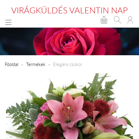
VIRÁGKÜLDÉS VALENTIN NAP
Főoldal
Termékek
Elegáns csokor