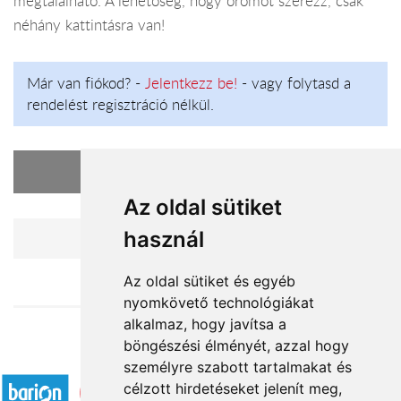
megtalálható. A lehetőség, hogy örömöt szerezz, csak
néhány kattintásra van!
Már van fiókod? -
Jelentkezz be!
- vagy folytasd a
rendelést regisztráció nélkül.
A kosarad üres
Az oldal sütiket
használ
Vásárlás folytatása
Az oldal sütiket és egyéb
nyomkövető technológiákat
alkalmaz, hogy javítsa a
böngészési élményét, azzal hogy
Elfogadott fizetési módok
személyre szabott tartalmakat és
célzott hirdetéseket jelenít meg,