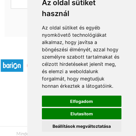
Az oldal sütiket
használ
Az oldal sütiket és egyéb
nyomkövető technológiákat
alkalmaz, hogy javítsa a
böngészési élményét, azzal hogy
Elfogadott fizetési módok
személyre szabott tartalmakat és
célzott hirdetéseket jelenít meg,
és elemzi a weboldalunk
forgalmát, hogy megtudjuk
honnan érkeztek a látogatóink.
Á.SZ.F.
Elfogadom
Impresszum
Elutasítom
Adatkezelési tájékoztató
Beállítások megváltoztatása
Minden jog fenntartva © 2026 |
+36 20 488-8362
|