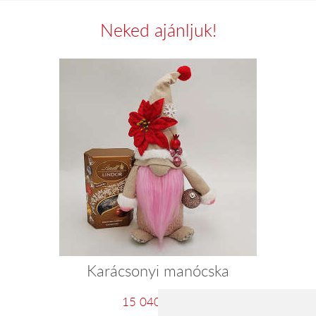
Neked ajánljuk!
Karácsonyi manócska
15 040 Ft-tól