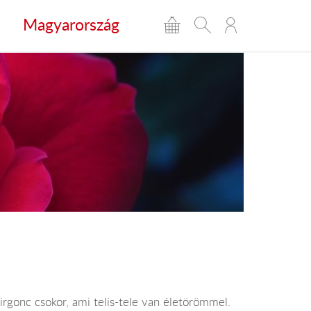
Magyarország
gonc csokor, ami telis-tele van életörömmel.