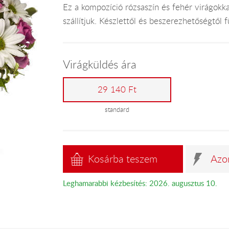
Ez a kompozíció rózsaszín és fehér virágokka
szállítjuk. Készlettől és beszerezhetőségtől 
Virágküldés ára
29 140 Ft
standard
Kosárba teszem
Azo
Leghamarabbi kézbesítés: 2026. augusztus 10.