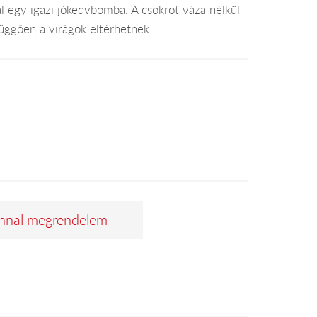
l egy igazi jókedvbomba. A csokrot váza nélkül
függően a virágok eltérhetnek.
nnal megrendelem