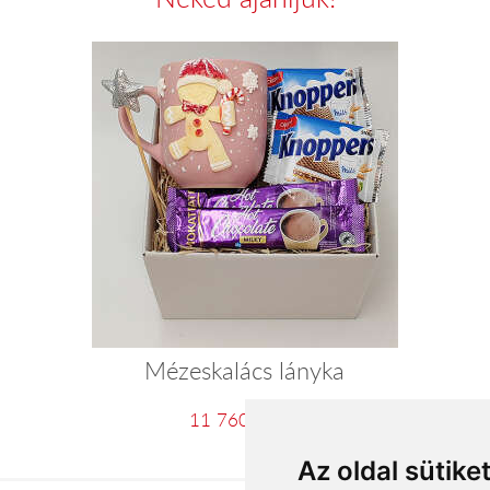
Mézeskalács lányka
11 760 Ft-tól
Az oldal sütike