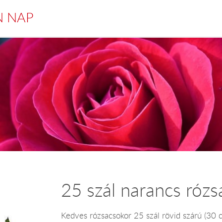
N NAP
25 szál narancs rózs
Kedves rózsacsokor 25 szál rövid szárú (30 c