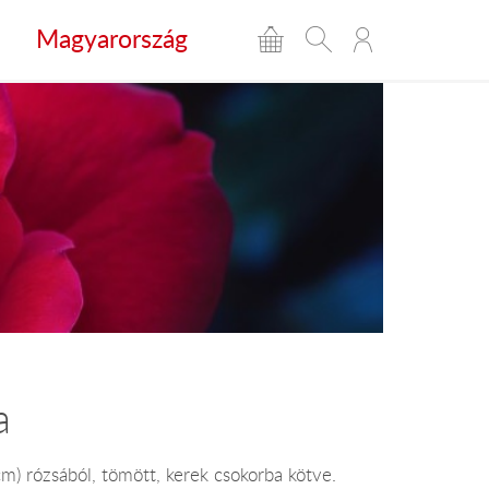
Magyarország
a
m) rózsából, tömött, kerek csokorba kötve.