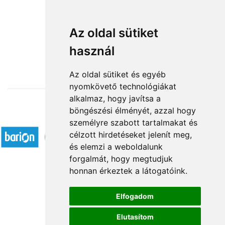
Pinki
Az oldal sütiket
használ
29 140 Ft-tól
Az oldal sütiket és egyéb
nyomkövető technológiákat
alkalmaz, hogy javítsa a
böngészési élményét, azzal hogy
Elfogadott fizetési módok
személyre szabott tartalmakat és
célzott hirdetéseket jelenít meg,
és elemzi a weboldalunk
forgalmát, hogy megtudjuk
honnan érkeztek a látogatóink.
Á.SZ.F.
Elfogadom
Impresszum
Elutasítom
Adatkezelési tájékoztató