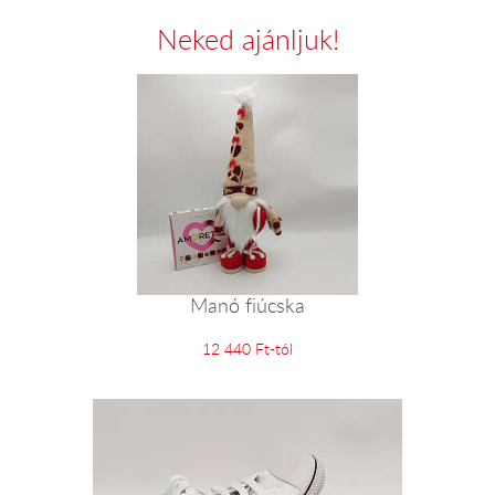
Neked ajánljuk!
Manó fiúcska
12 440 Ft-tól