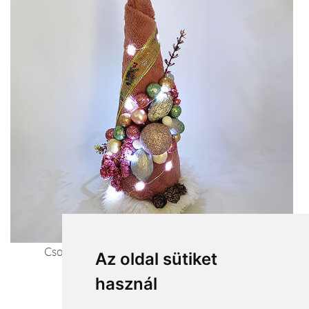
Csodás dísz és az igazi karácsony hangulata.
Az oldal sütiket
Karácsonyfa
használ