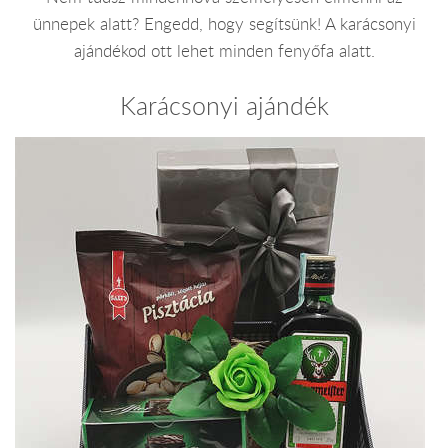
ünnepek alatt? Engedd, hogy segítsünk! A karácsonyi
ajándékod ott lehet minden fenyőfa alatt.
Karácsonyi ajándék