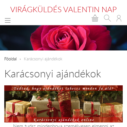
VIRÁGKÜLDÉS VALENTIN NAP
Főoldal
Karácsonyi ajándékok
Karácsonyi ajándékok
Nem tudsz mindenhova személyesen elmenni az