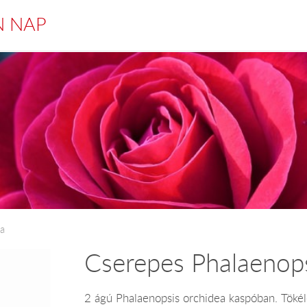
N NAP
ea
Cserepes Phalaenops
2 ágú Phalaenopsis orchidea kaspóban. Tökél