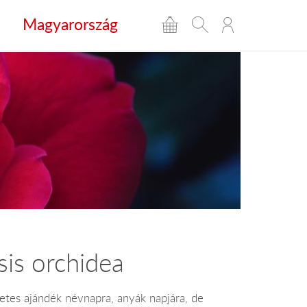
Magyarország
is orchidea
etes ajándék névnapra, anyák napjára, de