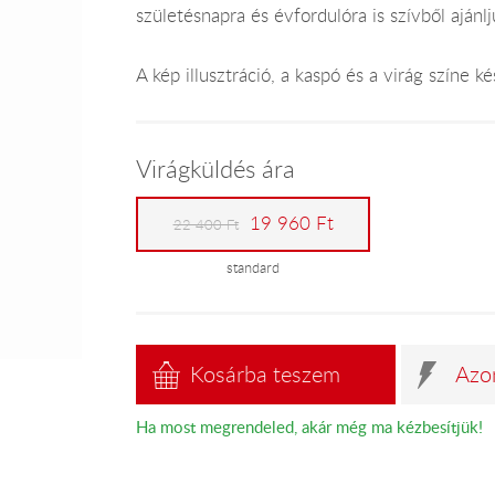
születésnapra és évfordulóra is szívből ajánlj
A kép illusztráció, a kaspó és a virág színe 
Virágküldés ára
19 960 Ft
22 400 Ft
standard
Kosárba teszem
Azo
Ha most megrendeled, akár még ma kézbesítjük!