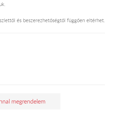
uk.
készlettől és beszerezhetőségtől függően eltérhet.
nnal megrendelem