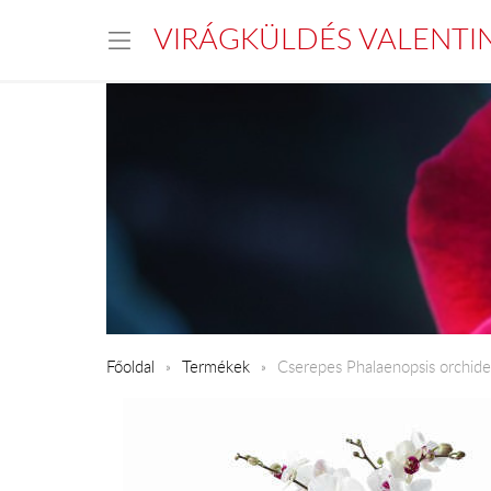
VIRÁGKÜLDÉS VALENTI
Főoldal
Termékek
Cserepes Phalaenopsis orchid