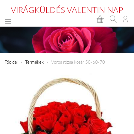
VIRÁGKÜLDÉS VALENTIN NAP
Főoldal
Termékek
Vörös rózsa kosár 50-60-70