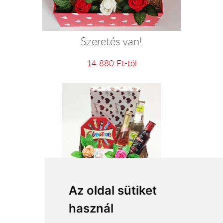
Szeretés van!
14 880 Ft-tól
Boldog pillanat
Az oldal sütiket
használ
21 920 Ft-tól