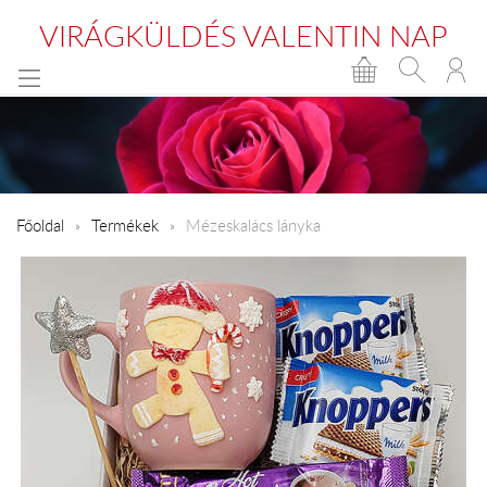
VIRÁGKÜLDÉS VALENTIN NAP
Főoldal
Termékek
Mézeskalács lányka