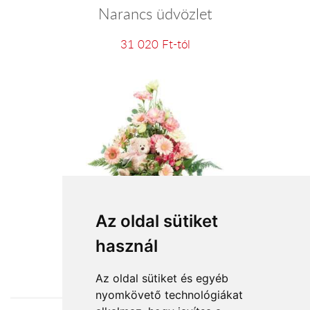
Narancs üdvözlet
31 020 Ft-tól
Kislány születésére
Az oldal sütiket
használ
30 400 Ft-tól
Az oldal sütiket és egyéb
nyomkövető technológiákat