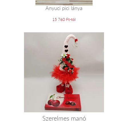
Anyuci pici lánya
15 760 Ft-tól
Szerelmes manó