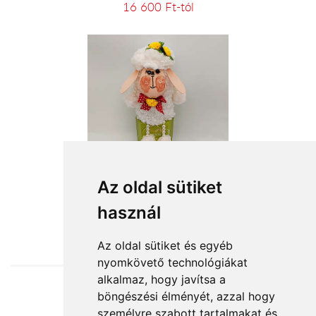
16 600 Ft-tól
Barika
Az oldal sütiket
használ
12 640 Ft-tól
Az oldal sütiket és egyéb
nyomkövető technológiákat
alkalmaz, hogy javítsa a
böngészési élményét, azzal hogy
Elfogadott fizetési módok
személyre szabott tartalmakat és