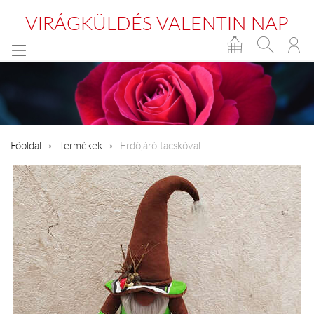
VIRÁGKÜLDÉS VALENTIN NAP
Főoldal
Termékek
Erdőjáró tacskóval