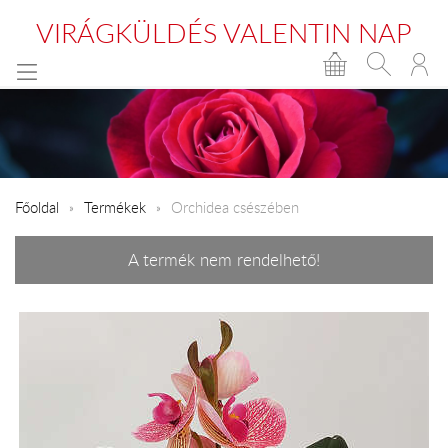
VIRÁGKÜLDÉS VALENTIN NAP
Főoldal
Termékek
Orchidea csészében
A termék nem rendelhető!