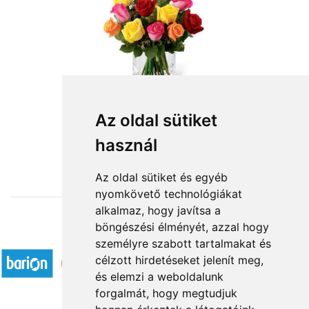
Szálas virágok:vegyes színű rózsák
Az oldal sütiket
használ
3 800 Ft-tól
Az oldal sütiket és egyéb
nyomkövető technológiákat
alkalmaz, hogy javítsa a
böngészési élményét, azzal hogy
Elfogadott fizetési módok
személyre szabott tartalmakat és
célzott hirdetéseket jelenít meg,
és elemzi a weboldalunk
forgalmát, hogy megtudjuk