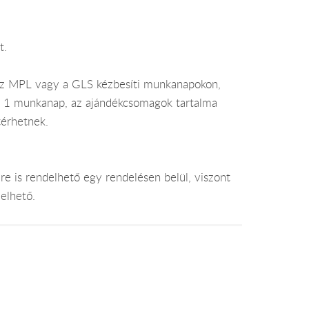
t.
az MPL vagy a GLS kézbesíti munkanapokon,
je 1 munkanap, az ajándékcsomagok tartalma
térhetnek.
e is rendelhető egy rendelésen belül, viszont
elhető.