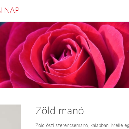
N NAP
Zöld manó
Zöld őszi szerencsemanó, kalapban. Mellé eg