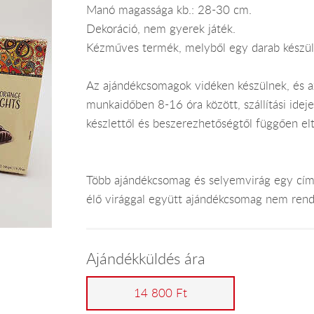
Manó magassága kb.: 28-30 cm.
Dekoráció, nem gyerek játék.
Kézműves termék, melyből egy darab készül
Az ajándékcsomagok vidéken készülnek, és 
munkaidőben 8-16 óra között, szállítási ide
készlettől és beszerezhetőségtől függően el
Több ajándékcsomag és selyemvirág egy címr
élő virággal együtt ajándékcsomag nem rend
Ajándékküldés ára
14 800 Ft