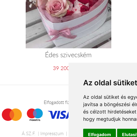
Édes szivecském
39 200 Ft-tól
Az oldal sütike
Az oldal sütiket és e
Elfogadott fizetési módok
javítsa a böngészési é
és célzott hirdetéseket
hogy megtudjuk honnan
Á.SZ.F.
Impresszum
Adatkezelési tájékoztató
Elfogadom
Elutas