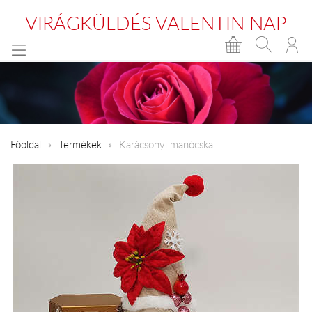
VIRÁGKÜLDÉS VALENTIN NAP
Főoldal
Termékek
Karácsonyi manócska