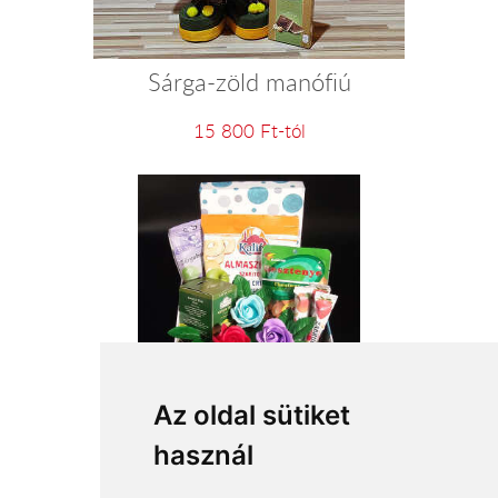
Sárga-zöld manófiú
15 800 Ft-tól
VEGA ajándék csomag
Az oldal sütiket
használ
14 000 Ft-tól