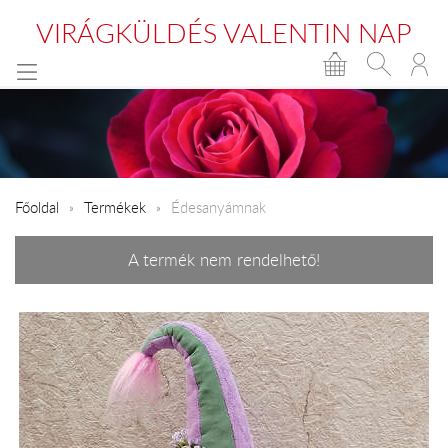
VIRÁGKÜLDÉS VALENTIN NAP
Főoldal
Termékek
Édesanyámnak
A termék nem rendelhető!