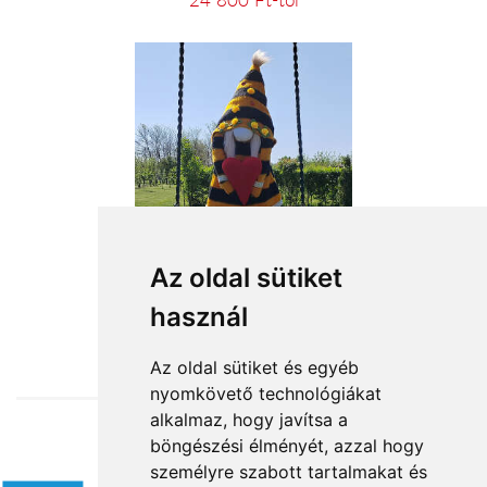
24 800 Ft-tól
Méhkirálynő
Az oldal sütiket
használ
20 360 Ft-tól
Az oldal sütiket és egyéb
nyomkövető technológiákat
alkalmaz, hogy javítsa a
böngészési élményét, azzal hogy
Elfogadott fizetési módok
személyre szabott tartalmakat és