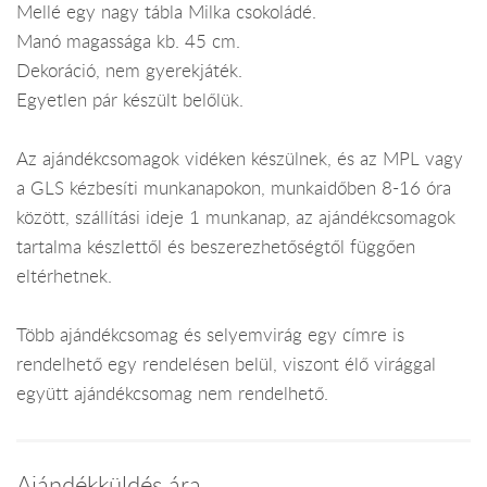
Mellé egy nagy tábla Milka csokoládé.
Manó magassága kb. 45 cm.
Dekoráció, nem gyerekjáték.
Egyetlen pár készült belőlük.
Az ajándékcsomagok vidéken készülnek, és az MPL vagy
a GLS kézbesíti munkanapokon, munkaidőben 8-16 óra
között, szállítási ideje 1 munkanap, az ajándékcsomagok
tartalma készlettől és beszerezhetőségtől függően
eltérhetnek.
Több ajándékcsomag és selyemvirág egy címre is
rendelhető egy rendelésen belül, viszont élő virággal
együtt ajándékcsomag nem rendelhető.
Ajándékküldés ára