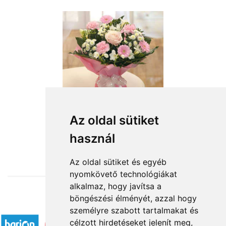
Rózsaszín köd
Az oldal sütiket
használ
24 800 Ft-tól
Az oldal sütiket és egyéb
nyomkövető technológiákat
alkalmaz, hogy javítsa a
böngészési élményét, azzal hogy
Elfogadott fizetési módok
személyre szabott tartalmakat és
célzott hirdetéseket jelenít meg,