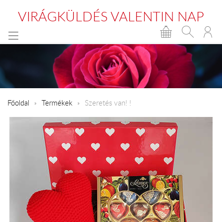
VIRÁGKÜLDÉS VALENTIN NAP
Főoldal
Termékek
Szeretés van! !