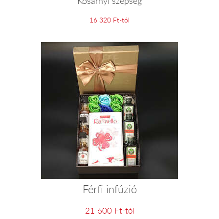
Kosárnyi szépség
16 320 Ft-tól
Férfi infúzió
21 600 Ft-tól