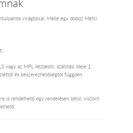
ámnak
tulipános virágboxal. Mellé egy doboz Merci
t.
 vagy az MPL kézbesíti, szállítási ideje 1
lettől és beszerezhetőségtől függően
e is rendelhető egy rendelésen belül, viszont
elhető.