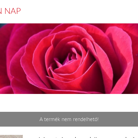
N NAP
A termék nem rendelhető!