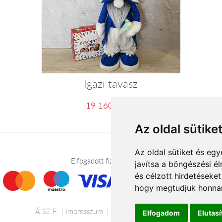
Igazi tavasz
19 160 Ft-tól
Az oldal sütike
Az oldal sütiket és e
Elfogadott fizetési módok
javítsa a böngészési é
és célzott hirdetéseket
hogy megtudjuk honnan
Á.SZ.F.
Impresszum
Adatkezelési tájékoztató
Elfogadom
Elutas