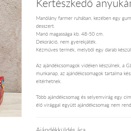
Kertészkedő anyuk
Manólány farmer ruhában, kezében egy gumi
desszert.
Manó magassága kb. 48-50 cm.
Dekoráció, nem gyerekjáték.
Kézműves termék, melyből egy darab készül
Az ajándékcsomagok vidéken készülnek, a GLS
munkanap, az ajándékcsomagok tartalma kész
eltérhetnek.
Több ajándékcsomag és selyemvirág egy címr
élő virággal együtt ajándékcsomag nem rend
Ajándékküldés ára