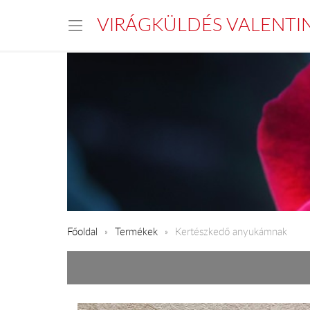
VIRÁGKÜLDÉS VALENTI
Főoldal
Termékek
Kertészkedő anyukámnak