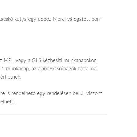
tacskó kutya egy doboz Merci válogatott bon-
az MPL vagy a GLS kézbesíti munkanapokon,
je 1 munkanap, az ajándékcsomagok tartalma
térhetnek.
e is rendelhető egy rendelésen belül, viszont
elhető.