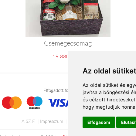
Csemegecsomag
19 880 Ft-tól
Az oldal sütike
Az oldal sütiket és e
Elfogadott fizetési módok
javítsa a böngészési é
és célzott hirdetéseket
hogy megtudjuk honnan
Á.SZ.F.
Impresszum
Adatkezelési tájékoztató
Elfogadom
Elutas