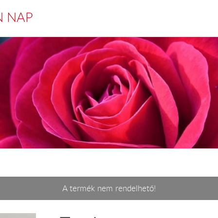
N NAP
A termék nem rendelhető!