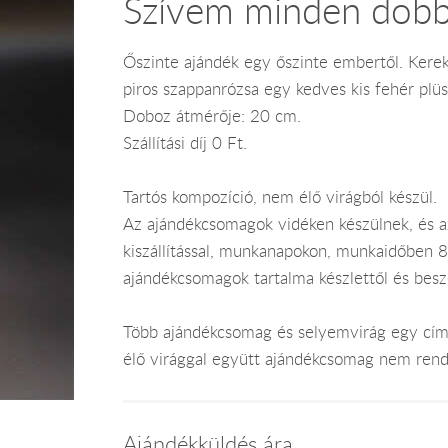
Szívem minden dobb
Őszinte ajándék egy őszinte embertől. Kerek
piros szappanrózsa egy kedves kis fehér plüs
Doboz átmérője: 20 cm.
Szállítási díj 0 Ft.
Tartós kompozíció, nem élő virágból készül.
Az ajándékcsomagok vidéken készülnek, és 
kiszállítással, munkanapokon, munkaidőben 8-
ajándékcsomagok tartalma készlettől és bes
Több ajándékcsomag és selyemvirág egy címr
élő virággal együtt ajándékcsomag nem rend
Ajándékküldés ára