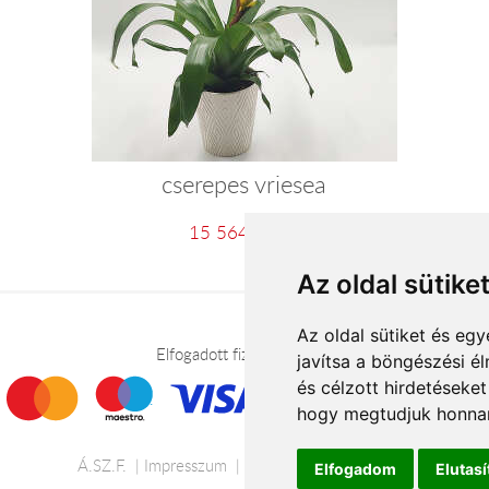
cserepes vriesea
15 564 Ft-tól
Az oldal sütike
Az oldal sütiket és e
Elfogadott fizetési módok
javítsa a böngészési é
és célzott hirdetéseket
hogy megtudjuk honnan
Á.SZ.F.
Impresszum
Adatkezelési tájékoztató
Elfogadom
Elutas