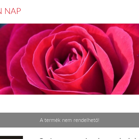
N NAP
A termék nem rendelhető!