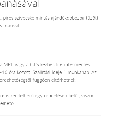
anásával
, piros szivecske mintás ajándékdobozba tűzött
s macival.
az MPL vagy a GLS kézbesíti érintésmentes
16 óra között. Szállítási ideje 1 munkanap. Az
zerezhetőségtől függően eltérhetnek.
e is rendelhető egy rendelésen belül, viszont
elhető.