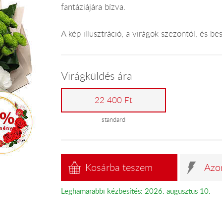
fantáziájára bízva.
A kép illusztráció, a virágok szezontól, és 
Virágküldés ára
22 400 Ft
standard
Kosárba teszem
Azo
Leghamarabbi kézbesítés: 2026. augusztus 10.