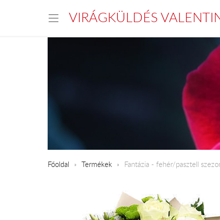
VIRÁGKÜLDÉS VALENTI
Főoldal
Termékek
Fantázia - fehér/pasztell szez