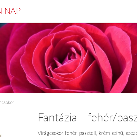
N NAP
oncsokor
Fantázia - fehér/pas
Virágcsokor fehér, pasztell, krém színű, sze