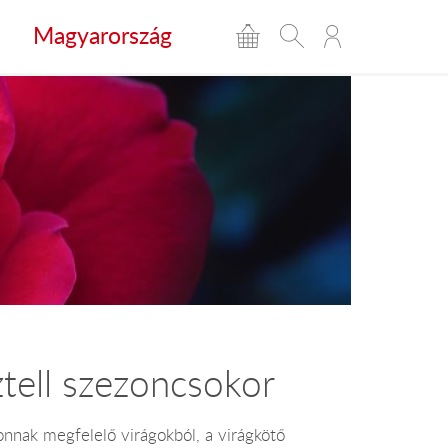
Magyarország
ztell szezoncsokor
zonnak megfelelő virágokból, a virágkötő