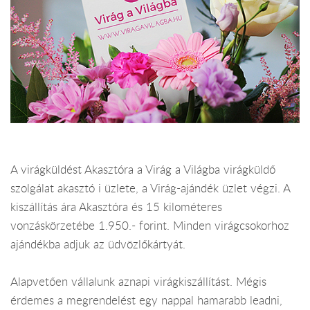
A virágküldést Akasztóra a Virág a Világba virágküldő
szolgálat akasztó i üzlete, a Virág-ajándék üzlet végzi. A
kiszállítás ára Akasztóra és 15 kilométeres
vonzáskörzetébe 1.950.- forint. Minden virágcsokorhoz
ajándékba adjuk az üdvözlőkártyát.
Alapvetően vállalunk aznapi virágkiszállítást. Mégis
érdemes a megrendelést egy nappal hamarabb leadni,