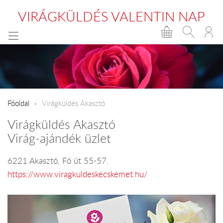
VIRÁGKÜLDÉS VALENTIN NAP
Főoldal
Virágküldés Akasztó
Virágküldés Akasztó
Virág-ajándék üzlet
6221 Akasztó, Fő út 55-57.
https://www.viragkuldeskecskemet.hu/