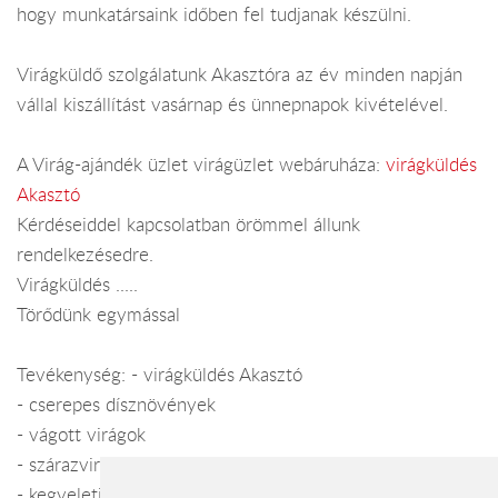
hogy munkatársaink időben fel tudjanak készülni.
Virágküldő szolgálatunk Akasztóra az év minden napján
vállal kiszállítást vasárnap és ünnepnapok kivételével.
A Virág-ajándék üzlet virágüzlet webáruháza:
virágküldés
Akasztó
Kérdéseiddel kapcsolatban örömmel állunk
rendelkezésedre.
Virágküldés .....
Törődünk egymással
Tevékenység: - virágküldés Akasztó
- cserepes dísznövények
- vágott virágok
- szárazvirág kompozíciók
- kegyeleti készítmények