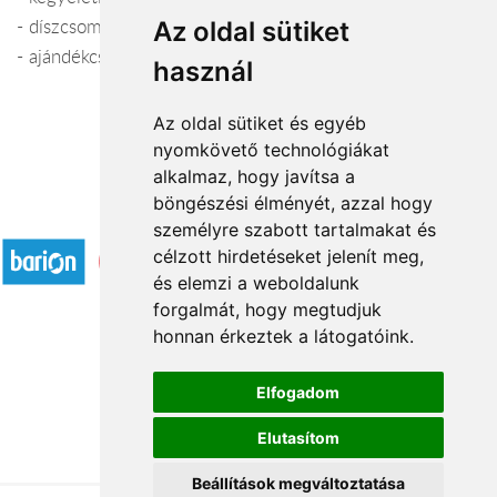
- díszcsomagolás
Az oldal sütiket
- ajándékcsokrok
használ
Az oldal sütiket és egyéb
nyomkövető technológiákat
alkalmaz, hogy javítsa a
böngészési élményét, azzal hogy
Elfogadott fizetési módok
személyre szabott tartalmakat és
célzott hirdetéseket jelenít meg,
és elemzi a weboldalunk
forgalmát, hogy megtudjuk
honnan érkeztek a látogatóink.
Á.SZ.F.
Elfogadom
Impresszum
Elutasítom
Adatkezelési tájékoztató
Beállítások megváltoztatása