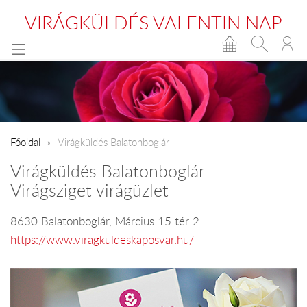
VIRÁGKÜLDÉS VALENTIN NAP
Főoldal
Virágküldés Balatonboglár
Virágküldés Balatonboglár
Virágsziget virágüzlet
8630 Balatonboglár, Március 15 tér 2.
https://www.viragkuldeskaposvar.hu/