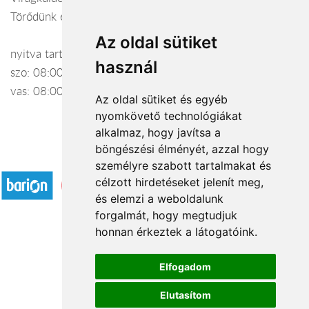
Törődünk egymással
Az oldal sütiket
nyitva tartás: h-p: 08:00-17:00
használ
szo: 08:00-14:00
vas: 08:00-12:00
Az oldal sütiket és egyéb
nyomkövető technológiákat
alkalmaz, hogy javítsa a
böngészési élményét, azzal hogy
Elfogadott fizetési módok
személyre szabott tartalmakat és
célzott hirdetéseket jelenít meg,
és elemzi a weboldalunk
forgalmát, hogy megtudjuk
honnan érkeztek a látogatóink.
Á.SZ.F.
Elfogadom
Impresszum
Elutasítom
Adatkezelési tájékoztató