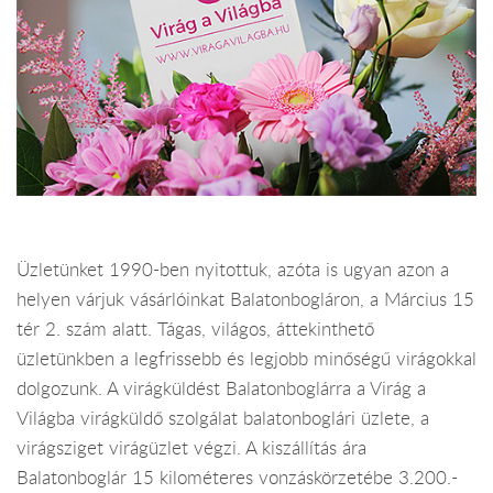
Üzletünket 1990-ben nyitottuk, azóta is ugyan azon a
helyen várjuk vásárlóinkat Balatonbogláron, a Március 15
tér 2. szám alatt. Tágas, világos, áttekinthető
üzletünkben a legfrissebb és legjobb minőségű virágokkal
dolgozunk. A virágküldést Balatonboglárra a Virág a
Világba virágküldő szolgálat balatonboglári üzlete, a
virágsziget virágüzlet végzi. A kiszállítás ára
Balatonboglár 15 kilométeres vonzáskörzetébe 3.200.-