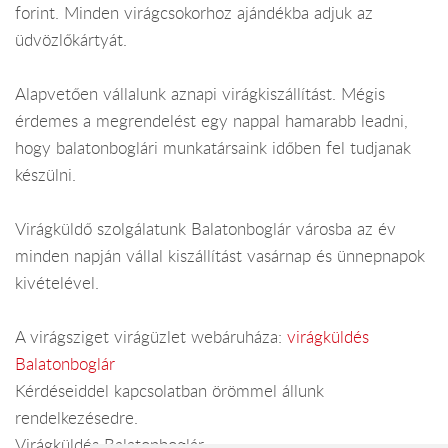
forint. Minden virágcsokorhoz ajándékba adjuk az
üdvözlőkártyát.
Alapvetően vállalunk aznapi virágkiszállítást. Mégis
érdemes a megrendelést egy nappal hamarabb leadni,
hogy balatonboglári munkatársaink időben fel tudjanak
készülni.
Virágküldő szolgálatunk Balatonboglár városba az év
minden napján vállal kiszállítást vasárnap és ünnepnapok
kivételével.
A virágsziget virágüzlet webáruháza:
virágküldés
Balatonboglár
Kérdéseiddel kapcsolatban örömmel állunk
rendelkezésedre.
Virágküldés Balatonboglár