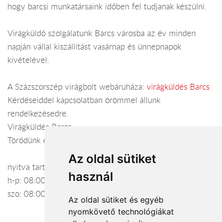
hogy barcsi munkatársaink időben fel tudjanak készülni.
Virágküldő szolgálatunk Barcs városba az év minden
napján vállal kiszállítást vasárnap és ünnepnapok
kivételével.
A Százszorszép virágbolt webáruháza:
virágküldés Barcs
Kérdéseiddel kapcsolatban örömmel állunk
rendelkezésedre.
Virágküldés Barcs
Törődünk egymással
Az oldal sütiket
nyitva tartás:
használ
h-p: 08:00-17:00
szo: 08:00-12:00
Az oldal sütiket és egyéb
nyomkövető technológiákat