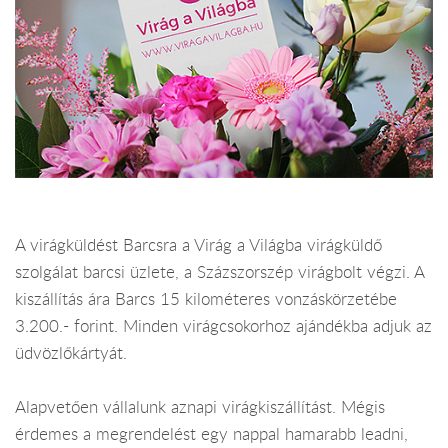
A virágküldést Barcsra a Virág a Világba virágküldő
szolgálat barcsi üzlete, a Százszorszép virágbolt végzi. A
kiszállítás ára Barcs 15 kilométeres vonzáskörzetébe
3.200.- forint. Minden virágcsokorhoz ajándékba adjuk az
üdvözlőkártyát.
Alapvetően vállalunk aznapi virágkiszállítást. Mégis
érdemes a megrendelést egy nappal hamarabb leadni,