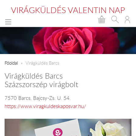
VIRÁGKÜLDÉS VALENTIN NAP
Főoldal
Virágküldés Barcs
Virágküldés Barcs
Százszorszép virágbolt
7570 Barcs, Bajcsy-Zs. U. 54.
https://www.viragkuldeskaposvar.hu/