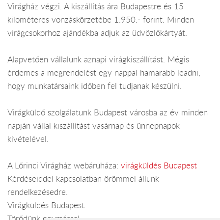
Virágház végzi. A kiszállítás ára Budapestre és 15
kilométeres vonzáskörzetébe 1.950.- forint. Minden
virágcsokorhoz ajándékba adjuk az üdvözlőkártyát.
Alapvetően vállalunk aznapi virágkiszállítást. Mégis
érdemes a megrendelést egy nappal hamarabb leadni,
hogy munkatársaink időben fel tudjanak készülni.
Virágküldő szolgálatunk Budapest városba az év minden
napján vállal kiszállítást vasárnap és ünnepnapok
kivételével.
A Lőrinci Virágház webáruháza:
virágküldés Budapest
Kérdéseiddel kapcsolatban örömmel állunk
rendelkezésedre.
Virágküldés Budapest
Törődünk egymással