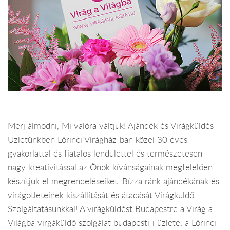
Merj álmodni, Mi valóra váltjuk! Ajándék és Virágküldés
Üzletünkben Lőrinci Vírágház-ban közel 30 éves
gyakorlattal és fiatalos lendülettel és természetesen
nagy kreativitással az Önök kívánságainak megfelelően
készítjük el megrendeléseiket. Bízza ránk ajándékának és
virágötleteinek kiszállítását és átadását Virágküldő
Szolgáltatásunkkal! A virágküldést Budapestre a Virág a
Világba virgáküldő szolgálat budapesti-i üzlete, a Lőrinci