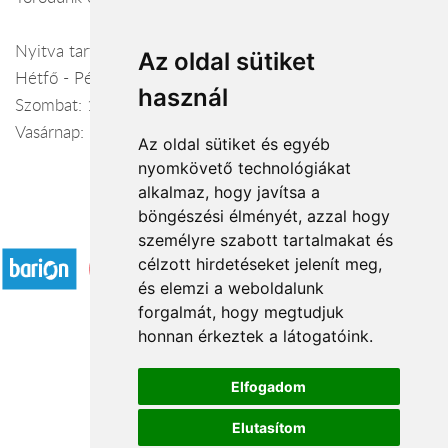
Nyitva tartás:
Az oldal sütiket
Hétfő - Péntek: 10:00-19:00
használ
Szombat: 10:00-19:00
Vasárnap: 9:00-17:00
Az oldal sütiket és egyéb
nyomkövető technológiákat
alkalmaz, hogy javítsa a
böngészési élményét, azzal hogy
Elfogadott fizetési módok
személyre szabott tartalmakat és
célzott hirdetéseket jelenít meg,
és elemzi a weboldalunk
forgalmát, hogy megtudjuk
honnan érkeztek a látogatóink.
Á.SZ.F.
Elfogadom
Impresszum
Elutasítom
Adatkezelési tájékoztató