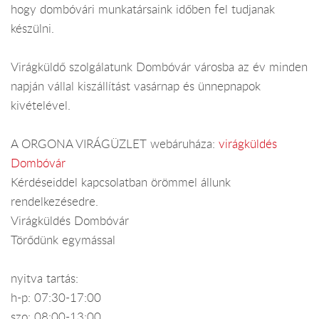
hogy dombóvári munkatársaink időben fel tudjanak
készülni.
Virágküldő szolgálatunk Dombóvár városba az év minden
napján vállal kiszállítást vasárnap és ünnepnapok
kivételével.
A ORGONA VIRÁGÜZLET webáruháza:
virágküldés
Dombóvár
Kérdéseiddel kapcsolatban örömmel állunk
rendelkezésedre.
Virágküldés Dombóvár
Törődünk egymással
nyitva tartás:
h-p: 07:30-17:00
szo: 08:00-13:00