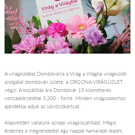
A virágküldést Dombóvárra a Virág a Világba virágküldő
szolgálat dombóvári üzlete, a ORGONA VIRÁGÜZLET
végzi. A kiszállítás ára Dombóvár 15 kilométeres
vonzáskörzetébe 3.200.- forint. Minden virágcsokorhoz
ajándékba adjuk az üdvözlőkártyát.
Alapvetően vállalunk aznapi virágkiszállítást. Mégis
érdemes a megrendelést egy nappal hamarabb leadni,