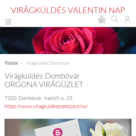
VIRÁGKÜLDÉS VALENTIN NAP
Főoldal
Virágküldés Dombóvár
Virágküldés Dombóvár
ORGONA VIRÁGÜZLET
7200 Dombóvár, Ivanich u. 25.
https://www.viragkuldesszekszard.hu/