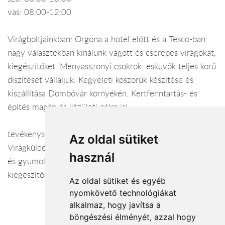
vas: 08:00-12:00
Virágboltjainkban: Orgona a hotel előtt és a Tesco-ban
nagy választékban kínálunk vágott és cserepes virágokat,
kiegészítőket. Menyasszonyi csokrok, esküvők teljes körű
díszítését vállaljuk. Kegyeleti koszorúk készítése és
kiszállítása Dombóvár környékén. Kertfenntartás- és
építés magán és közületi célra is!
tevékenység:
Az oldal sütiket
Virágküldés Dombóvár. Vágott- és cserepes virágok, dísz-
használ
és gyümölcsfák, cserjék, Florasca virágföldek,
kiegészítők. Menyasszonyi csokrok, esküvői dekorációk
Az oldal sütiket és egyéb
nyomkövető technológiákat
alkalmaz, hogy javítsa a
böngészési élményét, azzal hogy
Elfogadott fizetési módok