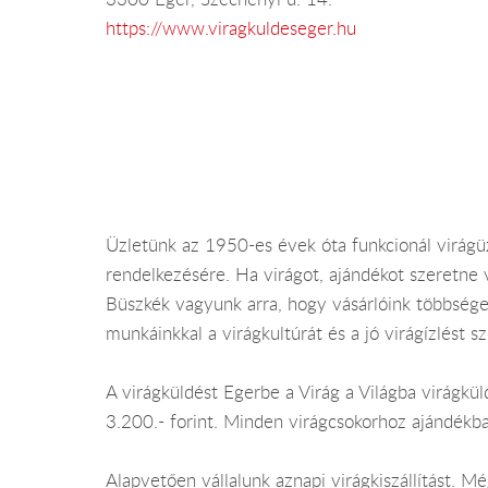
https://www.viragkuldeseger.hu
Üzletünk az 1950-es évek óta funkcionál virágüz
rendelkezésére. Ha virágot, ajándékot szeretne 
Büszkék vagyunk arra, hogy vásárlóink többsége 
munkáinkkal a virágkultúrát és a jó virágízlést sz
A virágküldést Egerbe a Virág a Világba virágkül
3.200.- forint. Minden virágcsokorhoz ajándékba
Alapvetően vállalunk aznapi virágkiszállítást. 