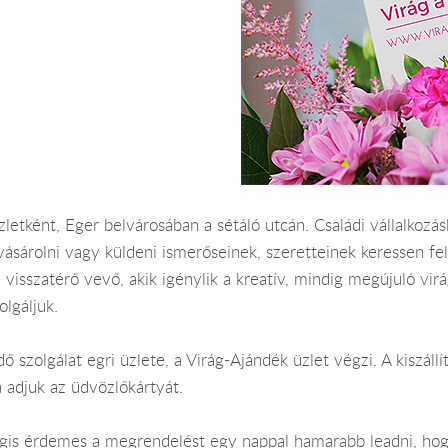
letként, Eger belvárosában a sétáló utcán. Családi vállalkozá
vásárolni vagy küldeni ismerőseinek, szeretteinek keressen fe
visszatérő vevő, akik igénylik a kreatív, mindig megújuló vir
olgáljuk.
dő szolgálat egri üzlete, a Virág-Ajándék üzlet végzi. A kiszá
 adjuk az üdvözlőkártyát.
Mégis érdemes a megrendelést egy nappal hamarabb leadni, hog