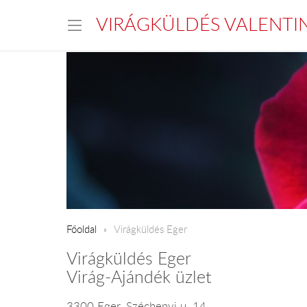
VIRÁGKÜLDÉS VALENTI
Főoldal
Virágküldés Eger
Virágküldés Eger
Virág-Ajándék üzlet
3300 Eger, Széchenyi u. 14.