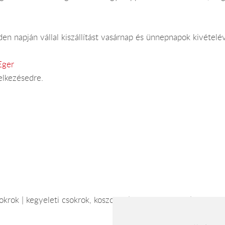
n napján vállal kiszállítást vasárnap és ünnepnapok kivételév
Eger
elkezésedre.
rok | kegyeleti csokrok, koszorúk | ajándéktárgyak | nemzetköz