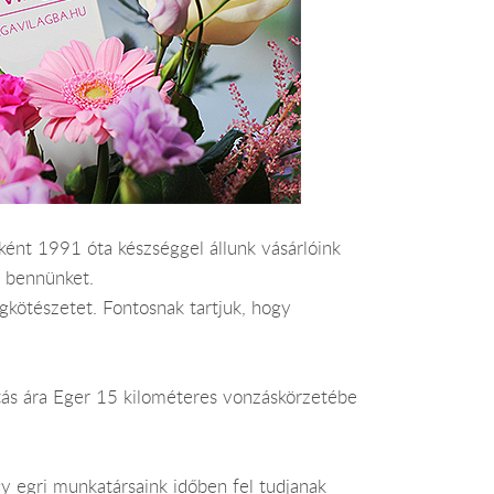
sként 1991 óta készséggel állunk vásárlóink
l bennünket.
ágkötészetet. Fontosnak tartjuk, hogy
llítás ára Eger 15 kilométeres vonzáskörzetébe
y egri munkatársaink időben fel tudjanak