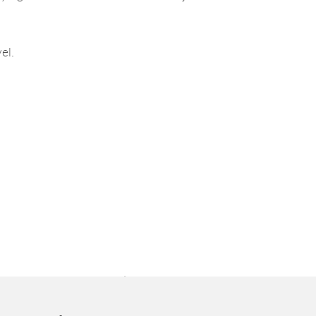
el.
i virágküldő szolgálat | házhozszállítás