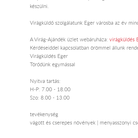
készülni.
Virágküldő szolgálatunk Eger városba az év minde
A Virág-Ajándék üzlet webáruháza:
virágküldés 
Kérdéseiddel kapcsolatban örömmel állunk rend
Virágküldés Eger
Törődünk egymással
Nyitva tartás:
H-P: 7.00 - 18.00
Szo: 8.00 - 13.00
tevékenység
vágott és cserepes növények | menyasszonyi csok