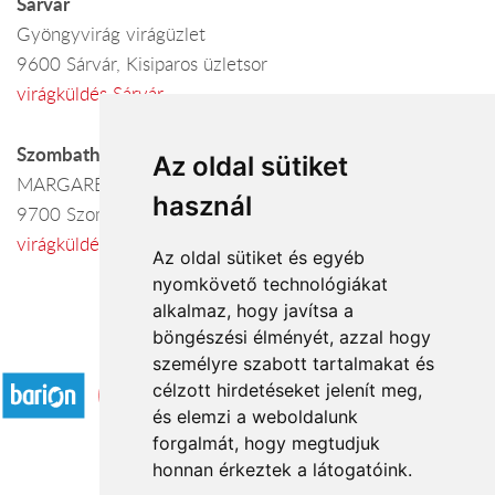
Sárvár
Gyöngyvirág virágüzlet
9600 Sárvár, Kisiparos üzletsor
virágküldés Sárvár
Szombathely
Az oldal sütiket
MARGARÉTA VIRÁGSZALON
használ
9700 Szombathely, Fő tér 8.
virágküldés Szombathely
Az oldal sütiket és egyéb
nyomkövető technológiákat
alkalmaz, hogy javítsa a
böngészési élményét, azzal hogy
Elfogadott fizetési módok
személyre szabott tartalmakat és
célzott hirdetéseket jelenít meg,
és elemzi a weboldalunk
forgalmát, hogy megtudjuk
honnan érkeztek a látogatóink.