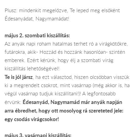
Plusz: mindenkit megelőzve, Te leped meg elsőként
Édesanyádat, Nagymamádat!
május 2. szombati kiszállítás:
Az anyák napi roham hatalmas terhet ró a virágkötőkre,
futárokra, akik- Hozzád és hozzánk hasonlóan- szintén
emberek. Ezért kérünk, hogy élj a szombati virág
kiszállítás lehetőségével!
Te is jól jársz
, ha ezt választod, hiszen olcsóbban visszük
ki a megrendelt csokrot, mint vasárnap (még akkor is, ha
végül vasárnap tudjuk kiszállítani!)! A legfontosabb
Édesanyád, Nagymamád már anyák napján
érvünk:
arra ébredhet, hogy ott mosolyog rá szereteted jele:
egy csodás virágcsokor!
május 3. vasárnapi kiszállítás: