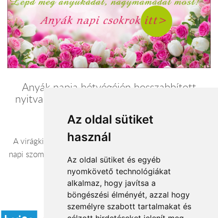
Anyák napja hétvégéjén hosszabbított
nyitva tartással dolgozunk, és vasárnap is
nyitva vagyunk!
Az oldal sütiket
használ
A virágkiszállítások hétköznap 09-19 óra között, anyák
napi szombati kiszállítások 9-19 óra között, anyák napján
Az oldal sütiket és egyéb
vasárnap 8-19 óra között történnek.
nyomkövető technológiákat
alkalmaz, hogy javítsa a
böngészési élményét, azzal hogy
Elfogadott fizetési módok
személyre szabott tartalmakat és