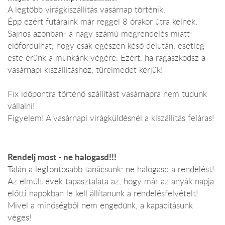
A legtöbb virágkiszállítás vasárnap történik.
Épp ezért futáraink már reggel 8 órakor útra kelnek.
Sajnos azonban- a nagy számú megrendelés miatt-
előfordulhat, hogy csak egészen késő délután, esetleg
este érünk a munkánk végére. Ezért, ha ragaszkodsz a
vasárnapi kiszállításhoz, türelmedet kérjük!
Fix időpontra történő szállítást vasárnapra nem tudunk
vállalni!
Figyelem! A vasárnapi virágküldésnél a kiszállítás feláras!
Rendelj most - ne halogasd!!!
Talán a legfontosabb tanácsunk: ne halogasd a rendelést!
Az elmúlt évek tapasztalata az, hogy már az anyák napja
előtti napokban le kell állítanunk a rendelésfelvételt!
Mivel a minőségből nem engedünk, a kapacitásunk
véges!