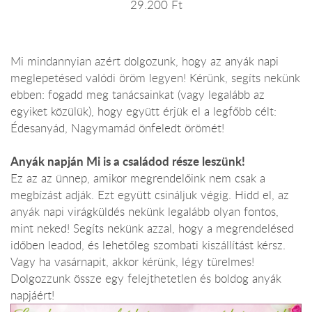
29.200 Ft
Mi mindannyian azért dolgozunk, hogy az anyák napi
meglepetésed valódi öröm legyen! Kérünk, segíts nekünk
ebben: fogadd meg tanácsainkat (vagy legalább az
egyiket közülük), hogy együtt érjük el a legfőbb célt:
Édesanyád, Nagymamád önfeledt örömét!
Anyák napján Mi is a családod része leszünk!
Ez az az ünnep, amikor megrendelőink nem csak a
megbízást adják. Ezt együtt csináljuk végig. Hidd el, az
anyák napi virágküldés nekünk legalább olyan fontos,
mint neked! Segíts nekünk azzal, hogy a megrendelésed
időben leadod, és lehetőleg szombati kiszállítást kérsz.
Vagy ha vasárnapit, akkor kérünk, légy türelmes!
Dolgozzunk össze egy felejthetetlen és boldog anyák
napjáért!