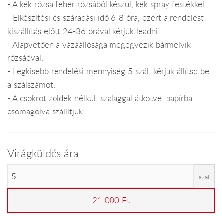
- A kék rózsa fehér rózsából készül, kék spray festékkel.
- Elkészítési és száradási idő 6-8 óra, ezért a rendelést
kiszállítás előtt 24-36 órával kérjük leadni.
- Alapvetően a vázaállósága megegyezik bármelyik
rózsáéval.
- Legkisebb rendelési mennyiség 5 szál, kérjük állítsd be
a szálszámot.
- A csokrot zöldek nélkül, szalaggal átkötve, papírba
csomagolva szállítjuk.
Virágküldés ára
szál
21 000 Ft