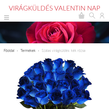
VIRÁGKÜLDÉS VALENTIN NAP
Főoldal
Termékek
Szálas virágküldés: kék rózsa