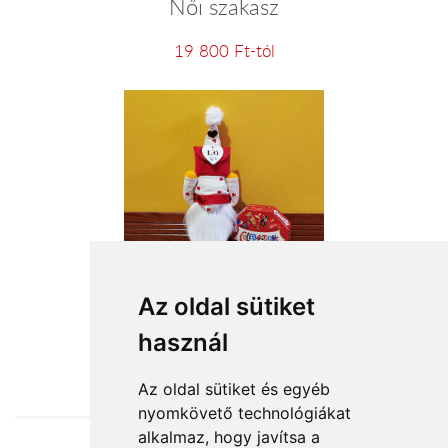
Női szakasz
19 800 Ft-tól
Szerelmes manófiú
Az oldal sütiket
használ
15 760 Ft-tól
Az oldal sütiket és egyéb
nyomkövető technológiákat
alkalmaz, hogy javítsa a