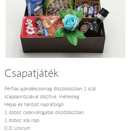
Csapatjáték
Férfias ajándékcsomag díszdobozban 1 szál
szappanrózsával díszítve, mellesleg:
Héjas és hántolt napraforgó
1 doboz csokiválogatás díszdobozban
1 doboz sós ropi
0,2l Unicum