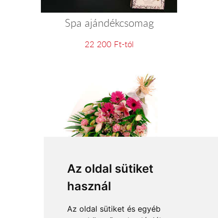
Spa ajándékcsomag
22 200 Ft-tól
Boldog születésnapot virágcsokor
Az oldal sütiket
használ
26 000 Ft-tól
Az oldal sütiket és egyéb