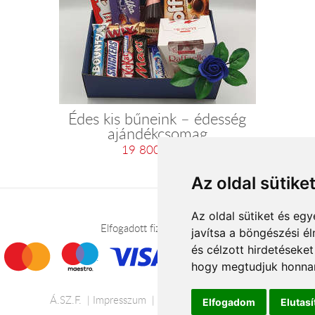
Édes kis bűneink – édesség
ajándékcsomag
19 800 Ft-tól
Az oldal sütike
Az oldal sütiket és e
Elfogadott fizetési módok
javítsa a böngészési é
és célzott hirdetéseket
hogy megtudjuk honnan
Á.SZ.F.
Impresszum
Adatkezelési tájékoztató
Elfogadom
Elutas