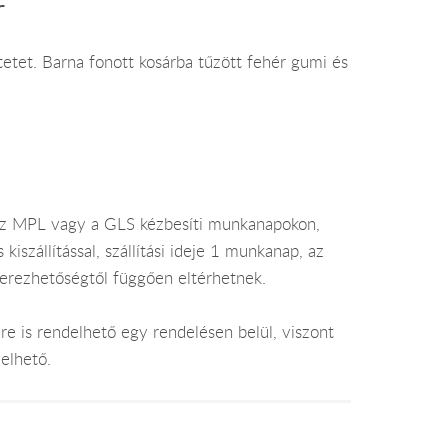
r
etet. Barna fonott kosárba tűzött fehér gumi és
az MPL vagy a GLS kézbesíti munkanapokon,
szállítással, szállítási ideje 1 munkanap, az
zerezhetőségtől függően eltérhetnek.
e is rendelhető egy rendelésen belül, viszont
elhető.