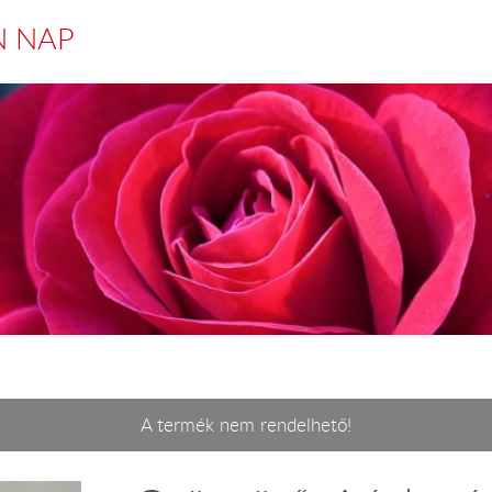
N NAP
A termék nem rendelhető!