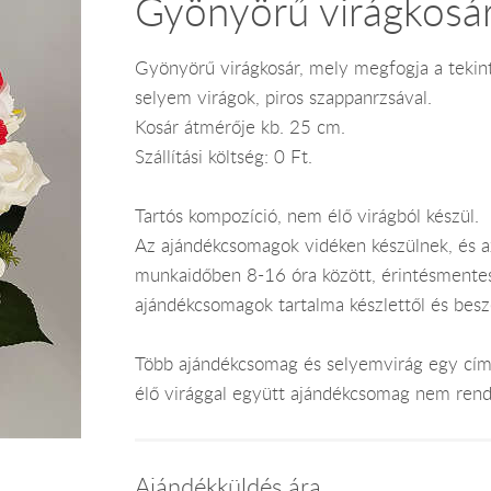
Gyönyörű virágkosá
Gyönyörű virágkosár, mely megfogja a tekint
selyem virágok, piros szappanrzsával.
Kosár átmérője kb. 25 cm.
Szállítási költség: 0 Ft.
Tartós kompozíció, nem élő virágból készül.
Az ajándékcsomagok vidéken készülnek, és 
munkaidőben 8-16 óra között, érintésmentes ki
ajándékcsomagok tartalma készlettől és bes
Több ajándékcsomag és selyemvirág egy címr
élő virággal együtt ajándékcsomag nem rend
Ajándékküldés ára