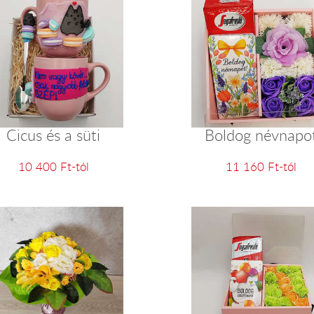
Cicus és a süti
Boldog névnapo
10 400 Ft-tól
11 160 Ft-tól