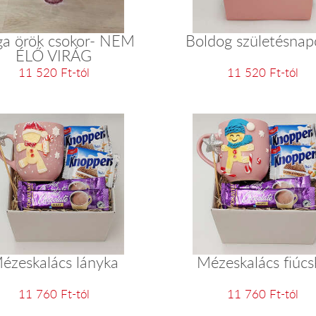
ga örök csokor- NEM
Boldog születésnapo
ÉLŐ VIRÁG
11 520 Ft-tól
11 520 Ft-tól
ézeskalács lányka
Mézeskalács fiúcs
11 760 Ft-tól
11 760 Ft-tól