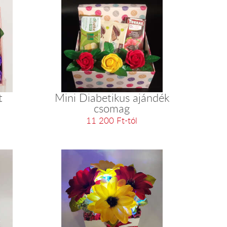
t
Mini Diabetikus ajándék
csomag
11 200 Ft-tól