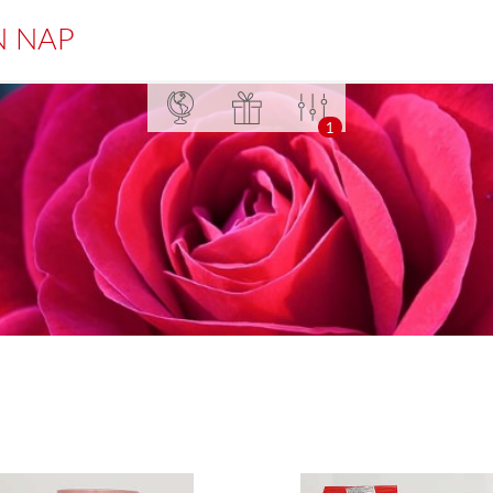
N NAP
1