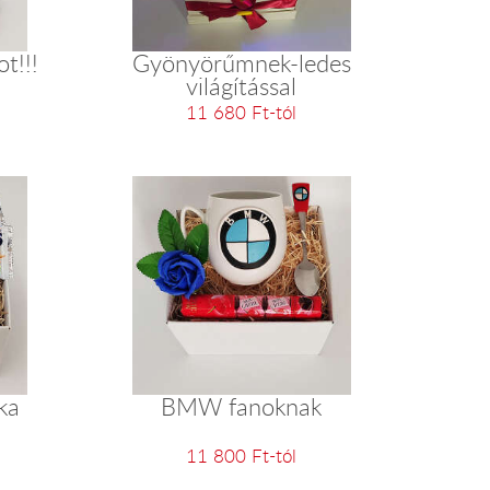
t!!!
Gyönyörűmnek-ledes
világítással
11 680 Ft-tól
ka
BMW fanoknak
11 800 Ft-tól