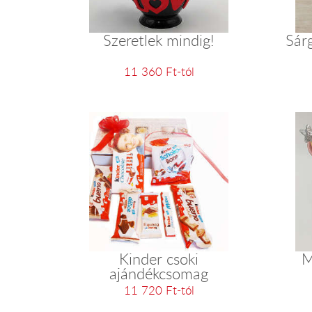
Szeretlek mindig!
Sár
11 360 Ft-tól
Kinder csoki
M
ajándékcsomag
11 720 Ft-tól