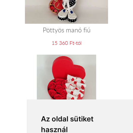
Pöttyös manó fiú
15 360 Ft-tól
Édes álom
Az oldal sütiket
használ
11 880 Ft-tól