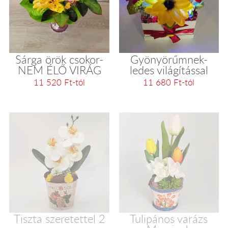
Sárga örök csokor-
Gyönyörűmnek-
NEM ÉLŐ VIRÁG
ledes világítással
11 520 Ft-tól
11 680 Ft-tól
Tiszta szeretettel 2
Tulipános varázs