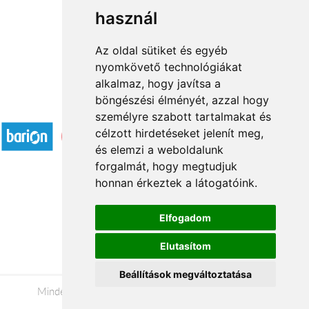
használ
1
2
→
Az oldal sütiket és egyéb
nyomkövető technológiákat
alkalmaz, hogy javítsa a
böngészési élményét, azzal hogy
Elfogadott fizetési módok
személyre szabott tartalmakat és
célzott hirdetéseket jelenít meg,
és elemzi a weboldalunk
forgalmát, hogy megtudjuk
honnan érkeztek a látogatóink.
Á.SZ.F.
Elfogadom
Impresszum
Elutasítom
Adatkezelési tájékoztató
Beállítások megváltoztatása
Minden jog fenntartva © 2026 |
+36 20 488-8362
|
www.valentinnapi.hu