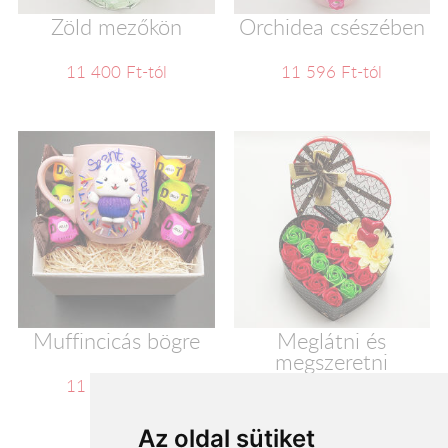
Zöld mezőkön
Orchidea csészében
11 400 Ft-tól
11 596 Ft-tól
Muffincicás bögre
Meglátni és
megszeretni
11 600 Ft-tól
11 720 Ft-tól
Az oldal sütiket