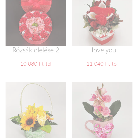
Rózsák ölelése 2
I love you
10 080 Ft-tól
11 040 Ft-tól