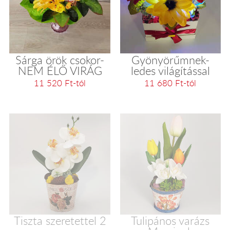
Sárga örök csokor-
Gyönyörűmnek-
NEM ÉLŐ VIRÁG
ledes világítással
11 520 Ft-tól
11 680 Ft-tól
Tiszta szeretettel 2
Tulipános varázs