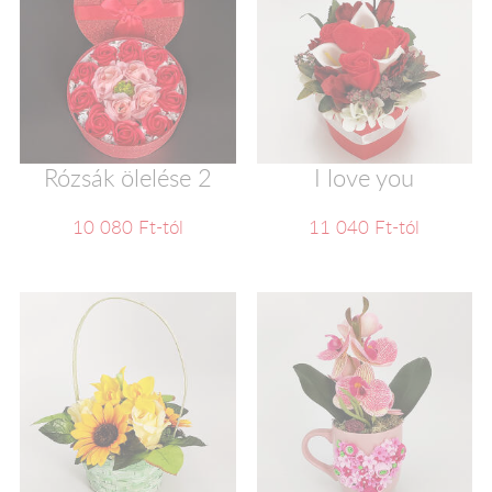
Rózsák ölelése 2
I love you
10 080 Ft-tól
11 040 Ft-tól