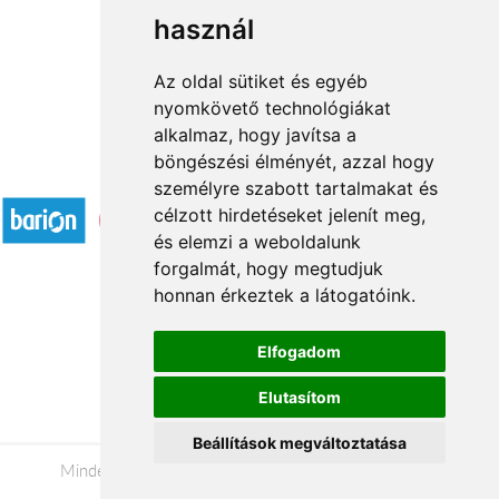
használ
1
2
→
Az oldal sütiket és egyéb
nyomkövető technológiákat
alkalmaz, hogy javítsa a
böngészési élményét, azzal hogy
Elfogadott fizetési módok
személyre szabott tartalmakat és
célzott hirdetéseket jelenít meg,
és elemzi a weboldalunk
forgalmát, hogy megtudjuk
honnan érkeztek a látogatóink.
Á.SZ.F.
Elfogadom
Impresszum
Elutasítom
Adatkezelési tájékoztató
Beállítások megváltoztatása
Minden jog fenntartva © 2026 |
+36 20 488-8362
|
www.valentinnapi.hu