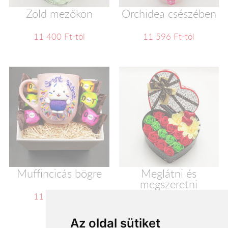
Zöld mezőkön
Orchidea csészében
11 400 Ft-tól
11 596 Ft-tól
Muffincicás bögre
Meglátni és
megszeretni
11 600 Ft-tól
11 720 Ft-tól
Az oldal sütiket