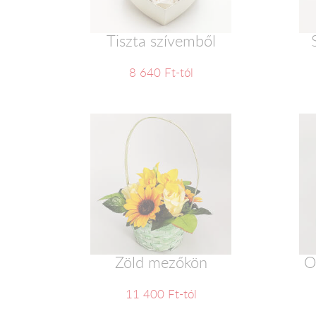
Tiszta szívemből
8 640 Ft-tól
Zöld mezőkön
O
11 400 Ft-tól