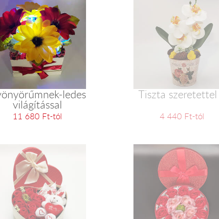
önyörűmnek-ledes
Tiszta szeretettel
világítással
11 680 Ft-tól
4 440 Ft-tól