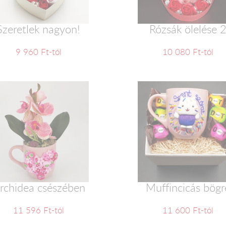
Szeretlek nagyon!
Rózsák ölelése 
9 960 Ft-tól
10 080 Ft-tól
rchidea csészében
Muffincicás bögr
11 596 Ft-tól
11 600 Ft-tól