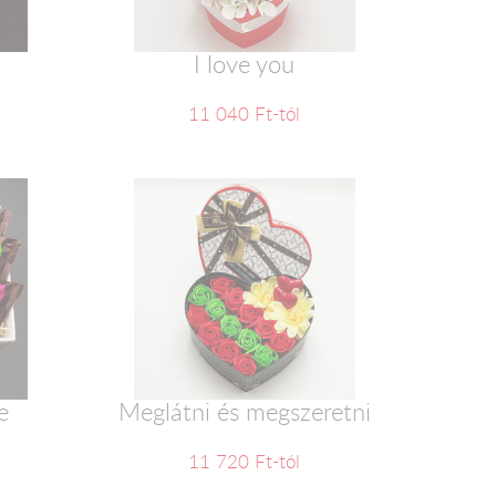
2
I love you
11 040 Ft-tól
e
Meglátni és megszeretni
11 720 Ft-tól