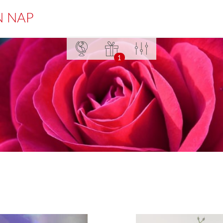
N NAP
1